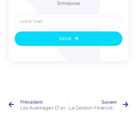
Entreprise
Send
Précédent
Suivant
Les Avantages D’une Formation En Communication Pour Promouvoir Votre Auto Entreprise
La Gestion Financière Pour Les Auto Entrepreneurs : Les Bases À Connaître Pour Développer Vos Compétences